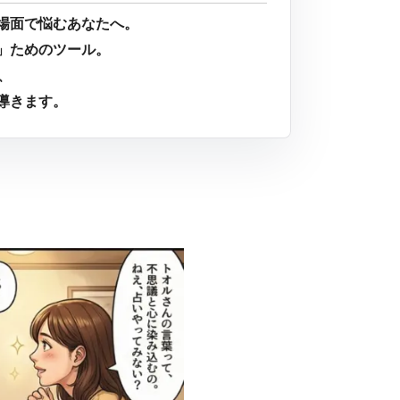
場面で悩むあなたへ。
」ためのツール。
、
導きます。